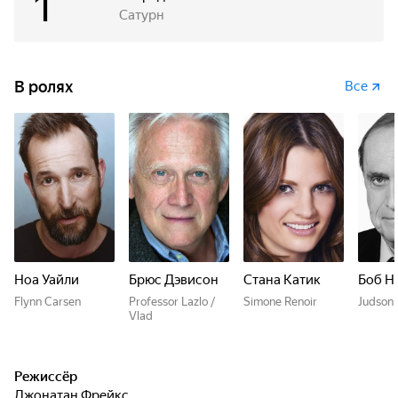
1
Сатурн
В ролях
Все
Ноа Уайли
Брюс Дэвисон
Стана Катик
Боб Н
Flynn Carsen
Professor Lazlo /
Simone Renoir
Judson
Vlad
Режиссёр
Джонатан Фрейкс