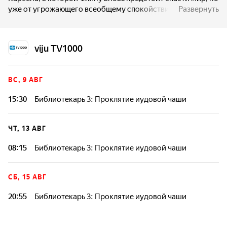
уже от угрожающего всеобщему спокойствию
Развернуть
воскрешения Графа Дракулы. Находясь в отпуске, Флин
знакомится с умопомрачительной красоткой Симоной,
которая совершенно неожиданно для Флина узнает в нем
viju TV1000
Библиотекаря и обращается к нему за помощью. Вместе
они пытаются опередить русского злодея в поисках Чаши
Иуды, которая одна способна воскресить к жизни
ВС, 9 АВГ
великого вампира.
15:30
Библиотекарь 3: Проклятие иудовой чаши
ЧТ, 13 АВГ
08:15
Библиотекарь 3: Проклятие иудовой чаши
СБ, 15 АВГ
20:55
Библиотекарь 3: Проклятие иудовой чаши