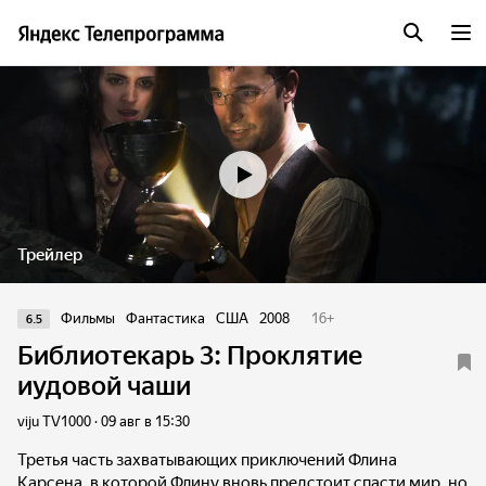
Трейлер
Фильмы
Фантастика
США
2008
16
+
6.5
Библиотекарь 3: Проклятие
иудовой чаши
viju TV1000 · 09 авг в 15:30
Третья часть захватывающих приключений Флина
Карсена, в которой Флину вновь предстоит спасти мир, но