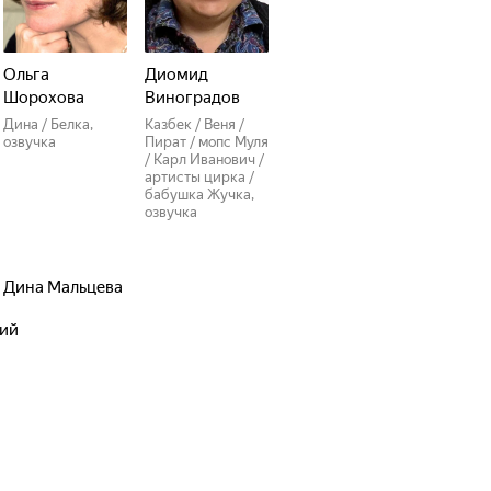
Ольга
Диомид
Шорохова
Виноградов
Дина / Белка,
Казбек / Веня /
озвучка
Пират / мопс Муля
/ Карл Иванович /
артисты цирка /
бабушка Жучка,
озвучка
,
Дина Мальцева
кий