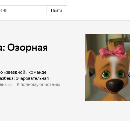
Найти
7
а: Озорная
о «звездной» команде
азбека: очаровательная
блик мечтают попасть на
К полному описанию
ители. На большом пути к
т комичные ситуации,
иключения. Но дружная
 никто другой, достойны