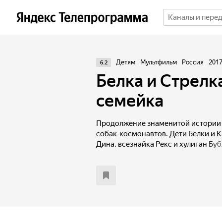
Детям
Мультфильм
Россия
201
6.2
Белка и Стрелк
семейка
Продолжение знаменитой истории 
собак-космонавтов. Дети Белки и К
Дина, всезнайка Рекс и хулиган Бу
космический корабль, как и их род
великой цели озорную семейку жду
серьезные испытания и опасные пр
троица докажет, что именно они, и
полететь в космос.