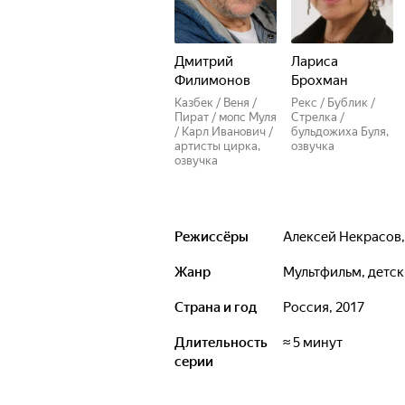
Дмитрий
Лариса
Филимонов
Брохман
Казбек / Веня /
Рекс / Бублик /
Пират / мопс Муля
Стрелка /
/ Карл Иванович /
бульдожиха Буля,
артисты цирка,
озвучка
озвучка
Режиссёры
Алексей Некрасов
Жанр
мультфильм, детс
Страна и год
Россия, 2017
Длительность
≈ 5 минут
серии