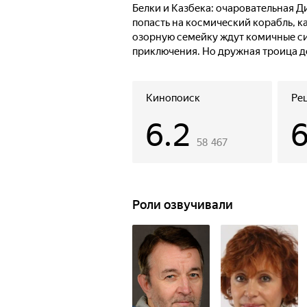
Белки и Казбека: очаровательная Д
попасть на космический корабль, ка
озорную семейку ждут комичные си
приключения. Но дружная троица до
полететь в космос.
Кинопоиск
Ре
6.2
58 467
Роли озвучивали