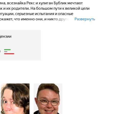
ина, всезнайка Рекс и хулиган Бублик мечтают
к и их родители. На большом пути к великой цели
туации, серьезные испытания и опасные
кажет, что именно они, и никто другой, достойны
Развернуть
цензии
6