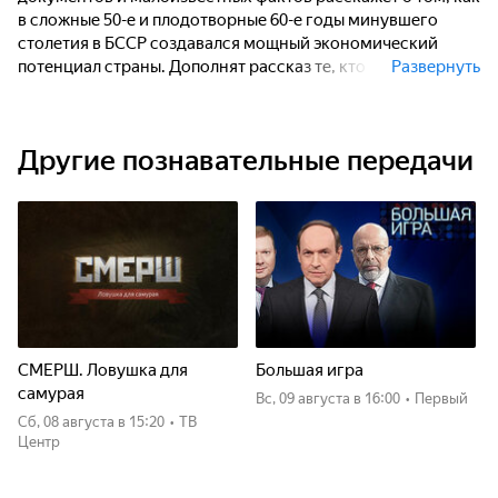
в сложные 50-е и плодотворные 60-е годы минувшего
столетия в БССР создавался мощный экономический
потенциал страны. Дополнят рассказ те, кто своим
Развернуть
героическим трудом в немыслимо короткие сроки
возводил крупнейшие предприятия-гиганты, ставшие
флагманами отечественной экономики, возрождал
Другие познавательные передачи
крупные сельскохозяйственные производства, созидал во
всех отраслях народного хозяйства.
СМЕРШ. Ловушка для
Большая игра
самурая
вс, 09 августа
в 16:00
•
Первый
сб, 08 августа
в 15:20
•
ТВ
Центр