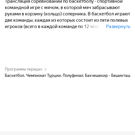
Трансляция соревнований по баскетболу - спортивной
командной игре с мячом, в которой мяч забрасывают
руками в корзину (кольцо) соперника. В баскетбол играют
две команды, каждая из которых состоит из пяти полевых
игроков (всего в каждой команде по 12 человек, замены
Развернуть
не ограничены). Цель каждой команды - забросить руками
мяч в кольцо с сеткой (корзину) соперника и помешать
другой команде завладеть мячом и забросить его в свою
корзину.
Программа передач
Баскетбол. Чемпионат Турции. Полуфинал. Бахчешехир - Бешикташ