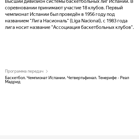
Высший дивизион системы баскетбольных лиг Испании. В
соревновании принимают участие 18 клубов. Первый
чемпионат Испании был проведён в 1956 году под
названием "Лига Насиональ" (Liga Nacional), с 1983 года
лига носит название "Ассоциация баскетбольных клубов".
Программа передач
Баскетбол. Чемпионат Испании. Четвертьфинал. Тенерифе - Реал
Мадрид