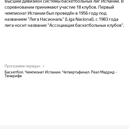
Высший дивизион системы баскетбольных лиг Испании. В
соревновании принимают участие 18 клубов. Первый
чемпионат Испании был проведён в 1956 году под
названием "Лига Насиональ" (Liga Nacional), с 1983 года
лига носит название "Ассоциация баскетбольных клубов".
Программа передач
Баскетбол. Чемпионат Испании. Четвертьфинал. Реал Мадрид -
Тенерифе