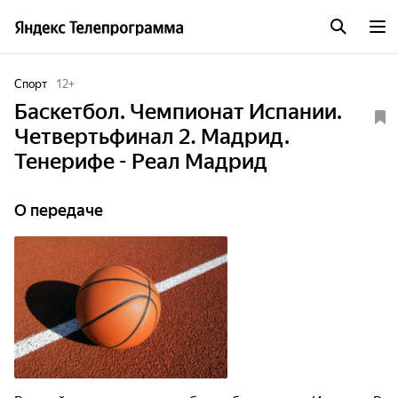
Спорт
12
+
Баскетбол. Чемпионат Испании.
Четвертьфинал 2. Мадрид.
Тенерифе - Реал Мадрид
О передаче