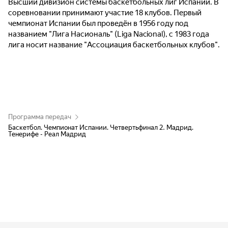
Высший дивизион системы баскетбольных лиг Испании. В
соревновании принимают участие 18 клубов. Первый
чемпионат Испании был проведён в 1956 году под
названием "Лига Насиональ" (Liga Nacional), с 1983 года
лига носит название "Ассоциация баскетбольных клубов".
Программа передач
Баскетбол. Чемпионат Испании. Четвертьфинал 2. Мадрид.
Тенерифе - Реал Мадрид