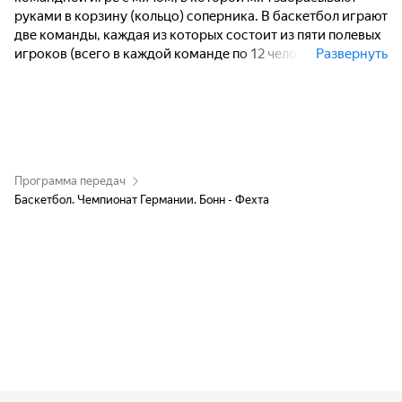
руками в корзину (кольцо) соперника. В баскетбол играют
две команды, каждая из которых состоит из пяти полевых
игроков (всего в каждой команде по 12 человек, замены
Развернуть
не ограничены). Цель каждой команды - забросить руками
мяч в кольцо с сеткой (корзину) соперника и помешать
другой команде завладеть мячом и забросить его в свою
корзину.
Программа передач
Баскетбол. Чемпионат Германии. Бонн - Фехта