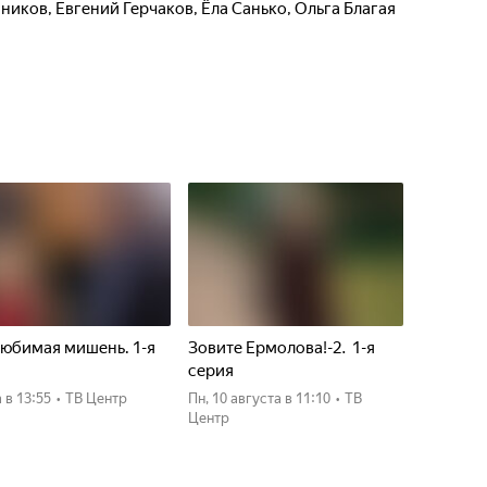
нников
,
Евгений Герчаков
,
Ёла Санько
,
Ольга Благая
юбимая мишень. 1-я
Зовите Ермолова!-2. 1-я
я
серия
а
в 13:55
•
ТВ Центр
пн, 10 августа
в 11:10
•
ТВ
Центр