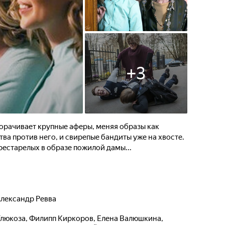
+
3
рачивает крупные аферы, меняя образы как
ства против него, и свирепые бандиты уже на хвосте.
рестарелых в образе пожилой дамы...
лександр Ревва
Глюкоза
,
Филипп Киркоров
,
Елена Валюшкина
,