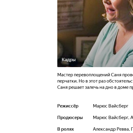
Кадры
Мастер перевоплощений Саня прово
перчатки. Но в этот раз обстоятель
Саня решает залечь на дно в доме п
Режиссёр
Марюс Вайсберг
Продюсеры
Марюс Вайсберг
,
А
В ролях
Александр Ревва
,