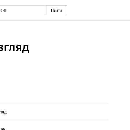
Найти
згляд
ляд
ляд