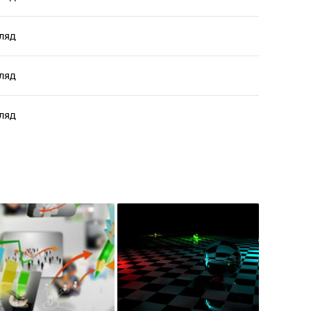
ляд
ляд
ляд