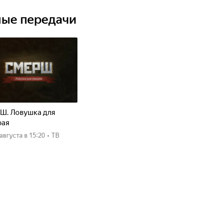
ные передачи
Ш. Ловушка для
рая
8 августа
в 15:20
•
ТВ