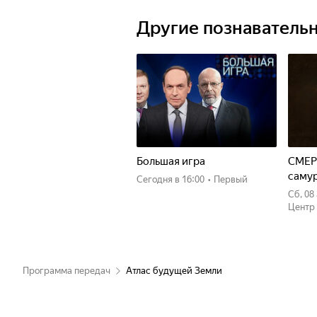
Другие познаватель
Большая игра
СМЕР
саму
Сегодня
в 16:00
•
Первый
сб, 0
Центр
Программа передач
Атлас будущей Земли