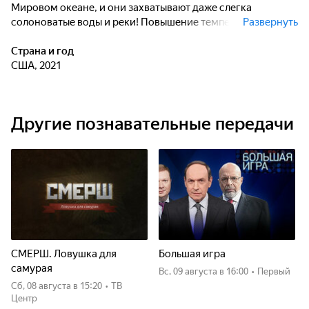
Мировом океане, и они захватывают даже слегка
солоноватые воды и реки! Повышение температуры воды,
Развернуть
вызванное изменением климата, означает, что бычьи
акулы могут еще значительнее расширить свой ареал,
Страна и год
поэтому чем больше мы узнаем о них сейчас, тем лучше.
США, 2021
Другие познавательные передачи
СМЕРШ. Ловушка для
Большая игра
самурая
вс, 09 августа
в 16:00
•
Первый
сб, 08 августа
в 15:20
•
ТВ
Центр