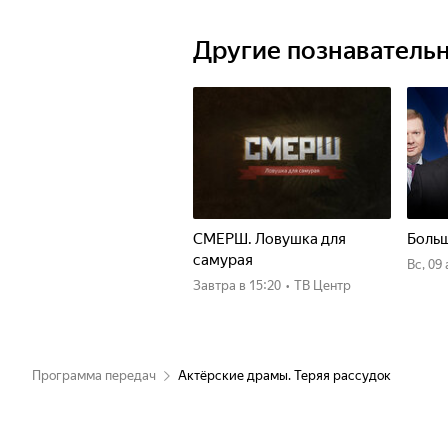
свободы? Почему, так успешно начи
Гаврилова закончила его в стенах 
Другие познаватель
происшествия здоровый и успешный
превратился в беспомощного инвал
Участники: Лариса Лужина, Ирина
Калягин, Никита Михалков, Андрей
Смехов, Ольга Богданова, Александ
СМЕРШ. Ловушка для
Больш
самурая
вс, 09
Завтра
в 15:20
•
ТВ Центр
Программа передач
Актёрские драмы. Теряя рассудок