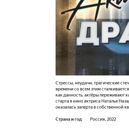
Стрессы, неудачи, трагические сте
времени со всем этим сталкивается
как данность, актёры переживают ка
старта в кино актриса Наталья Наза
оказалась заперта в собственной 
Юрий Белов оказался в психиатриче
метаморфозы произошли со знамен
Страна и год
Россия, 2022
Эдуардом Изотовым, после того ка