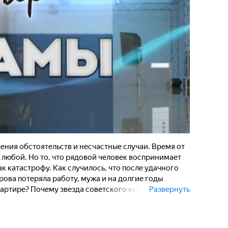
чения обстоятельств и несчастные случаи. Время от
 любой. Но то, что рядовой человек воспринимает
к катастрофу. Как случилось, что после удачного
рова потеряла работу, мужа и на долгие годы
квартире? Почему звезда советского кинематографа
Развернуть
ской клинике и как это изменило его жизнь? Какие
итым Иванушкой из сказки "Морозко", актёром
к его приговорили с четырём годам лишения