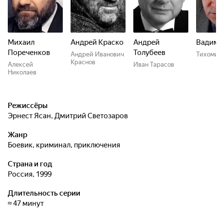
Михаил
Андрей Краско
Андрей
Вадим
Пореченков
Толубеев
Андрей Иванович
Тихом
Краснов
Алексей
Иван Тарасов
Николаев
Режиссёры
Эрнест Ясан
,
Дмитрий Светозаров
Жанр
боевик, криминал, приключения
Страна и год
Россия, 1999
Длительность серии
≈ 47 минут