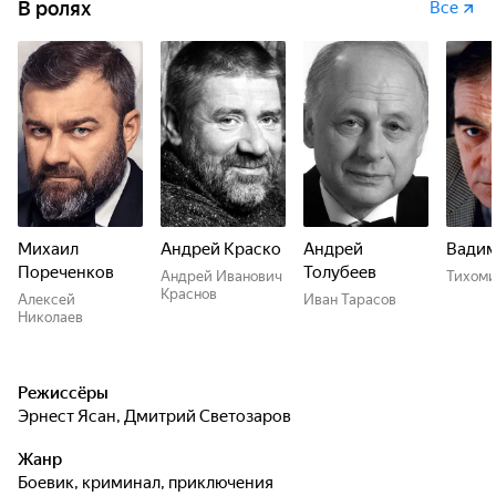
В ролях
Все
Михаил
Андрей Краско
Андрей
Вадим
Пореченков
Толубеев
Андрей Иванович
Тихом
Краснов
Алексей
Иван Тарасов
Николаев
Режиссёры
Эрнест Ясан
,
Дмитрий Светозаров
Жанр
боевик, криминал, приключения