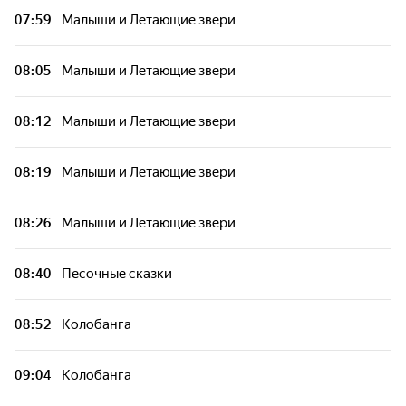
Профи!
07:59
Малыши и Летающие звери
Райан Дефрейтс
08:05
Малыши и Летающие звери
Приколы 13-й школы
08:12
Малыши и Летающие звери
Я выбираю спорт
08:19
Малыши и Летающие звери
Переделкино
08:26
Малыши и Летающие звери
Переделкино
08:40
Песочные сказки
Команда Познавалова
08:52
Колобанга
09:04
Колобанга