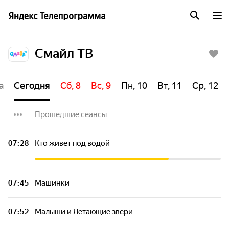
Смайл ТВ
а
Сегодня
Сб, 8
Вс, 9
Пн, 10
Вт, 11
Ср, 12
Прошедшие сеансы
Мой Джем
07:28
Кто живет под водой
Необыкновенные приключения Карика и
Вали
07:45
Машинки
Профи!
07:52
Малыши и Летающие звери