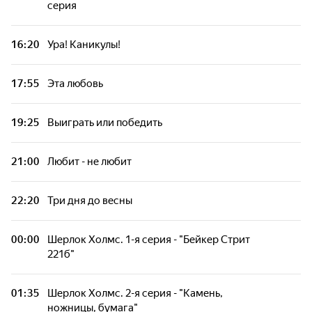
серия
Шерлок Холмс. "Обряд дома Месгрейвов",
1-я серия
16:20
Ура! Каникулы!
17:55
Эта любовь
19:25
Выиграть или победить
21:00
Любит - нe любит
22:20
Три дня до весны
00:00
Шерлок Холмс. 1-я серия - "Бейкер Стрит
221б"
01:35
Шерлок Холмс. 2-я серия - "Камень,
ножницы, бумага"