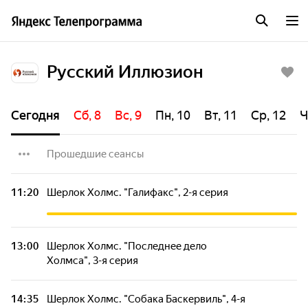
Русский Иллюзион
Сегодня
Сб, 8
Вс, 9
Пн, 10
Вт, 11
Ср, 12
Ч
Прошедшие сеансы
Шерлок Холмс. 2-я серия - "Камень,
11:20
Шерлок Холмс. "Галифакс", 2-я серия
ножницы, бумага"
Шерлок Холмс. 3-я серия - "Паяцы"
13:00
Шерлок Холмс. "Последнее дело
Холмса", 3-я серия
Шерлок Холмс. 4-я серия - "Любовницы
лорда Маулбрея"
14:35
Шерлок Холмс. "Собака Баскервиль", 4-я