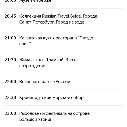
20:00
Музей Фаберже
География вкуса. Щи из крапивы с форелью
и шпинатной сметаной
20:45
Коллекция Russian Travel Guide. Города.
Санкт-Петербург. Город на воде
Прогулка по Выборгу
21:00
Кавказская кухня ресторана "Гнездо
RTG TV TOP10. Флора России.
совы"
Туристические маршруты
21:30
Живая сталь. Трамвай. Эпоха
Животный мир Командорского
возрождения
архипелага
22:00
Велоспорт на юге России
Исторические места Краснодара
22:30
Кронштадтский морской собор
Природа Cестрорецкой низины
23:00
Рыболовный фестиваль на острове
Коллекция Russian Travel Guide. Экстрим.
Большой Утриш
Северный Кавказ