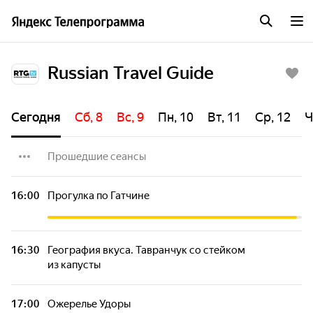
Russian Travel Guide
Сегодня
Сб, 8
Вс, 9
Пн, 10
Вт, 11
Ср, 12
Ч
Прошедшие сеансы
Главный ботанический сад Российской
16:00
Прогулка по Гатчине
академии наук
Рыболов и путешественник Дмитрий
16:30
География вкуса. Тавранчук со стейком
Дроздов
из капусты
Музей Фаберже
17:00
Ожерелье Удоры