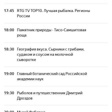
Коллекция Russian Travel Guide. Города.
17:45
RTG TV TOP10. Лучшая рыбалка. Регионы
Санкт-Петербург. Город на воде
России
Кавказская кухня ресторана "Гнездо
18:00
Памятник природы - Тисо-Самшитовая
совы"
роща
Живая сталь. Трамвай. Эпоха
18:30
География вкуса. Сырники с грибами,
возрождения
судаком и соусом на молочной
сыворотке
Велоспорт на юге России
19:00
Главный ботанический сад Российской
академии наук
Кронштадтский морской собор
19:30
Рыболов и путешественник Дмитрий
Рыболовный фестиваль на острове Большой
Дроздов
Утриш