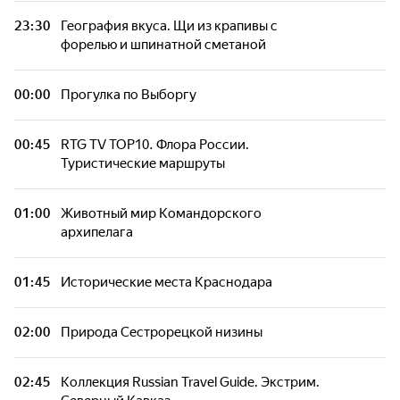
23:30
География вкуса. Щи из крапивы с
Маяки Ленинградской области
форелью и шпинатной сметаной
Промысловый лов чира на Оби
00:00
Прогулка по Выборгу
Десерт из шампиньонов
00:45
RTG TV TOP10. Флора России.
Туристические маршруты
Стеклопакеты. Технология производства
01:00
Животный мир Командорского
архипелага
Кайтинг Сергея Бельмесова
01:45
Исторические места Краснодара
02:00
Природа Cестрорецкой низины
02:45
Коллекция Russian Travel Guide. Экстрим.