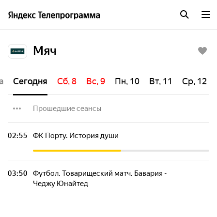
Мяч
а
Сегодня
Сб, 8
Вс, 9
Пн, 10
Вт, 11
Ср, 12
Прошедшие сеансы
Гандбол. Кубок России. Триколор Финал
02:55
ФК Порту. История души
Четырех. Матч за 1-е место
ЮФЛ "Лига молодых". Карелия
03:50
Футбол. Товарищеский матч. Бавария -
Чеджу Юнайтед
Футбол. 2 Лига А. 3-й тур. Сибирь -
Родина-2